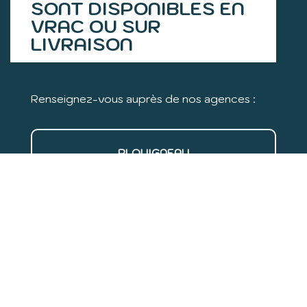
SONT DISPONIBLES EN
VRAC OU SUR
LIVRAISON
Renseignez-vous auprès de nos agences :
PLOUIGNEAU
ZI de Kerbriant
29610 Plouigneau
02 98 79 82 00
GUILERS-CETI
Ty-Colo